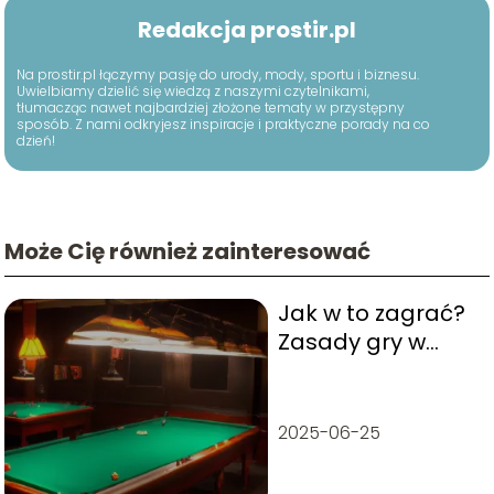
Redakcja prostir.pl
Na prostir.pl łączymy pasję do urody, mody, sportu i biznesu.
Uwielbiamy dzielić się wiedzą z naszymi czytelnikami,
tłumacząc nawet najbardziej złożone tematy w przystępny
sposób. Z nami odkryjesz inspiracje i praktyczne porady na co
dzień!
Może Cię również zainteresować
Jak w to zagrać?
Zasady gry w
bilarda
2025-06-25