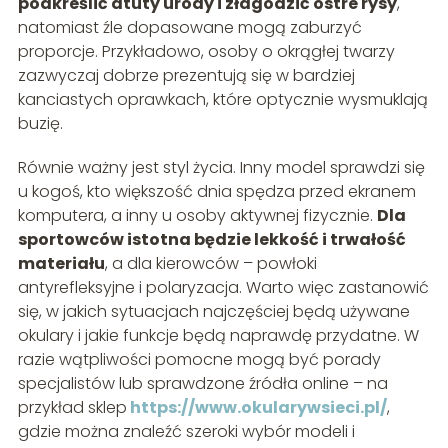
podkreślić atuty urody i złagodzić ostre rysy
,
natomiast źle dopasowane mogą zaburzyć
proporcje. Przykładowo, osoby o okrągłej twarzy
zazwyczaj dobrze prezentują się w bardziej
kanciastych oprawkach, które optycznie wysmuklają
buzię.
Równie ważny jest styl życia. Inny model sprawdzi się
u kogoś, kto większość dnia spędza przed ekranem
komputera, a inny u osoby aktywnej fizycznie.
Dla
sportowców istotna będzie lekkość i trwałość
materiału
, a dla kierowców – powłoki
antyrefleksyjne i polaryzacja. Warto więc zastanowić
się, w jakich sytuacjach najczęściej będą używane
okulary i jakie funkcje będą naprawdę przydatne. W
razie wątpliwości pomocne mogą być porady
specjalistów lub sprawdzone źródła online – na
przykład sklep
https://www.okularywsieci.pl/
,
gdzie można znaleźć szeroki wybór modeli i