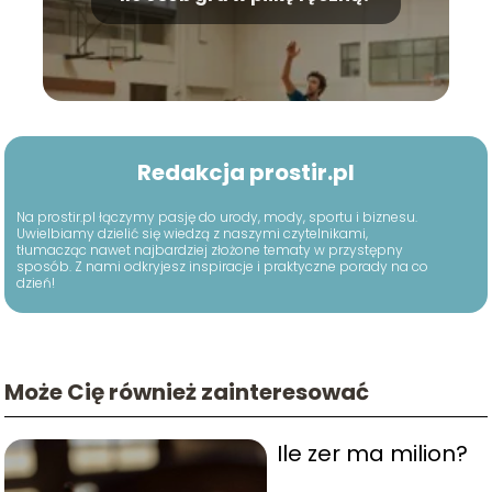
Redakcja prostir.pl
Na prostir.pl łączymy pasję do urody, mody, sportu i biznesu.
Uwielbiamy dzielić się wiedzą z naszymi czytelnikami,
tłumacząc nawet najbardziej złożone tematy w przystępny
sposób. Z nami odkryjesz inspiracje i praktyczne porady na co
dzień!
Może Cię również zainteresować
Ile zer ma milion?