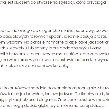
a jest kluczem do stworzenia stylizacji, która przyciąga
 od casualowego po elegancki, a nawet sportowy, co wp
do casualowych różowych spodni, idealnie pasują proste,
nymi wzorami. Na bardziej formalne okazje, takie jak spotka
ki z jedwabiu lub satyny, które dodadzą szyku i klasy.
ślić bluzkami z technicznych materiałów, które zapewnia
 na wieczorne wyjście, warto postawić na bardziej wyraz
kie jak bluzki z cekinami czy koronką.
 jej kolor. Różowe spodnie doskonale komponują się z bluz
w, takich jak bawełna, len czy jedwab. Te tkaniny nie tylk
 stylizacji lekkości i elegancji. Znaczenie tekstur w modzi
ane mogą dodać głębi i wyrafinowania całej stylizacji.