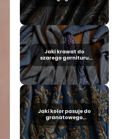
wybrać?
Jaki krawat do
szarego garnituru
wybrać?
Jaki kolor pasuje do
granatowego
ubrania