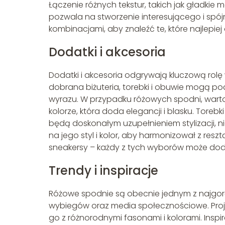
Łączenie różnych tekstur, takich jak gładkie 
pozwala na stworzenie interesującego i sp
kombinacjami, aby znaleźć te, które najlepiej 
Dodatki i akcesoria
Dodatki i akcesoria odgrywają kluczową rolę
dobrana biżuteria, torebki i obuwie mogą po
wyrazu. W przypadku różowych spodni, warto
kolorze, która doda elegancji i blasku. Toreb
będą doskonałym uzupełnieniem stylizacji, n
na jego styl i kolor, aby harmonizował z reszt
sneakersy – każdy z tych wyborów może dodać
Trendy i inspiracje
Różowe spodnie są obecnie jednym z najgoręt
wybiegów oraz media społecznościowe. Projek
go z różnorodnymi fasonami i kolorami. Ins