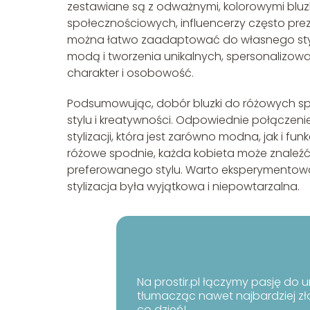
zestawiane są z odważnymi, kolorowymi blu
społecznościowych, influencerzy często prez
można łatwo zaadaptować do własnego sty
modą i tworzenia unikalnych, spersonalizow
charakter i osobowość.
Podsumowując, dobór bluzki do różowych spodn
stylu i kreatywności. Odpowiednie połączen
stylizacji, która jest zarówno modna, jak i fu
różowe spodnie, każda kobieta może znaleźć i
preferowanego stylu. Warto eksperymentować
stylizacja była wyjątkowa i niepowtarzalna.
Na prostir.pl łączymy pasję do u
tłumacząc nawet najbardziej zł
co dzień!