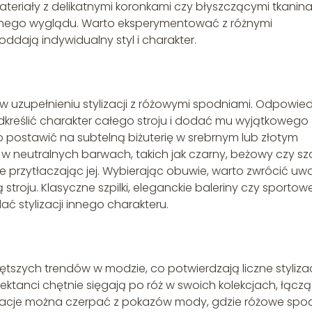
materiały z delikatnymi koronkami czy błyszczącymi tkanina
ójnego wyglądu. Warto eksperymentować z różnymi
oddają indywidualny styl i charakter.
 w uzupełnieniu stylizacji z różowymi spodniami. Odpowie
dkreślić charakter całego stroju i dodać mu wyjątkowego
 postawić na subtelną biżuterię w srebrnym lub złotym
ki w neutralnych barwach, takich jak czarny, beżowy czy sza
ie przytłaczając jej. Wybierając obuwie, warto zwrócić u
ą stroju. Klasyczne szpilki, eleganckie baleriny czy sportow
 stylizacji innego charakteru.
szych trendów w modzie, co potwierdzają liczne stylizac
tanci chętnie sięgają po róż w swoich kolekcjach, łącz
piracje można czerpać z pokazów mody, gdzie różowe spo