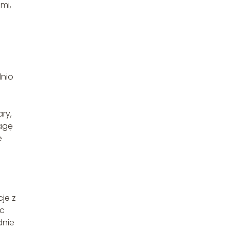
mi,
dnio
ry,
wagę
e
je z
ąc
dnie