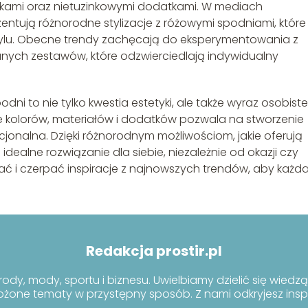
zkami oraz nietuzinkowymi dodatkami. W mediach
entują różnorodne stylizacje z różowymi spodniami, które
lu. Obecne trendy zachęcają do eksperymentowania z
anych zestawów, które odzwierciedlają indywidualny
i to nie tylko kwestia estetyki, ale także wyraz osobist
ie kolorów, materiałów i dodatków pozwala na stworzenie
nkcjonalna. Dzięki różnorodnym możliwościom, jakie oferują
dealne rozwiązanie dla siebie, niezależnie od okazji czy
 i czerpać inspiracje z najnowszych trendów, aby każd
Redakcja prostir.pl
rody, mody, sportu i biznesu. Uwielbiamy dzielić się wiedzą
ożone tematy w przystępny sposób. Z nami odkryjesz inspi