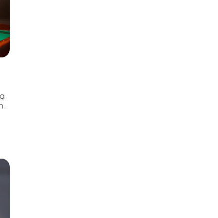
cą
h.