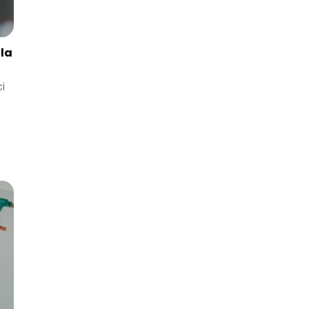
dla
i