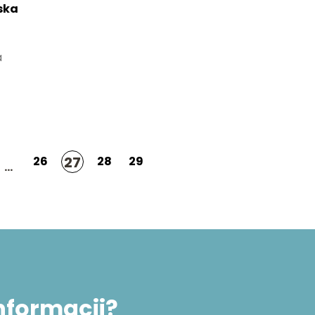
ska
a
27
26
28
29
...
informacji?