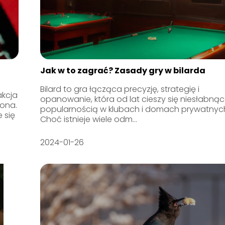
Jak w to zagrać? Zasady gry w bilarda
Bilard to gra łącząca precyzję, strategię i
akcja
opanowanie, która od lat cieszy się niesłabną
tona.
popularnością w klubach i domach prywatnyc
 się
Choć istnieje wiele odm...
2024-01-26