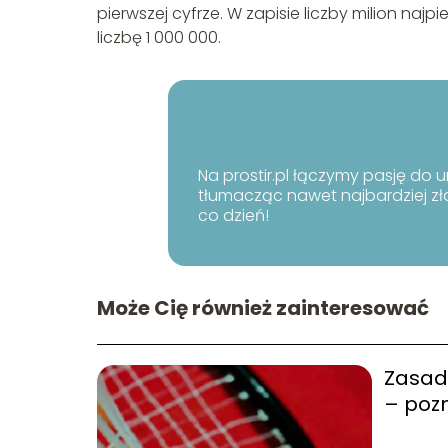
pierwszej cyfrze. W zapisie liczby milion najp
liczbę 1 000 000.
Na prostir.pl łączymy pasję do u
tłumacząc nawet najbardziej zł
co dzień!
Może Cię również zainteresować
Zasad
– pozn