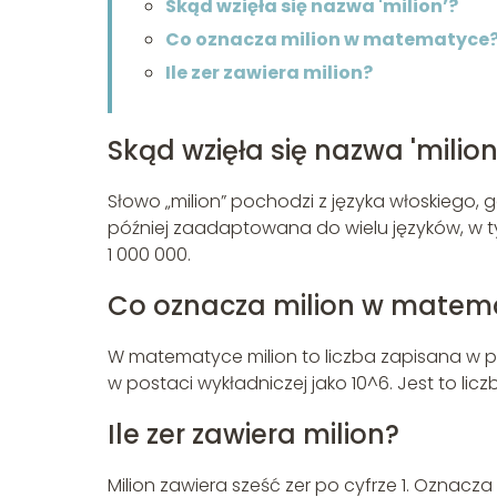
Skąd wzięła się nazwa 'milion’?
Co oznacza milion w matematyce
Ile zer zawiera milion?
Skąd wzięła się nazwa 'milion
Słowo „milion” pochodzi z języka włoskiego, 
później zaadaptowana do wielu języków, w t
1 000 000.
Co oznacza milion w matem
W matematyce milion to liczba zapisana w po
w postaci wykładniczej jako 10^6. Jest to lic
Ile zer zawiera milion?
Milion zawiera sześć zer po cyfrze 1. Oznacza t