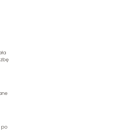
ała
czbę
sane
ą po