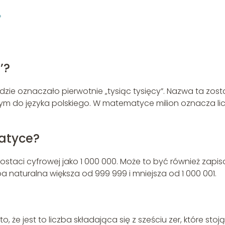
?
’?
gdzie oznaczało pierwotnie „tysiąc tysięcy”. Nazwa ta zost
ym do języka polskiego. W matematyce milion oznacza li
atyce?
staci cyfrowej jako 1 000 000. Może to być również zapi
zba naturalna większa od 999 999 i mniejsza od 1 000 001.
o, że jest to liczba składająca się z sześciu zer, które stoj