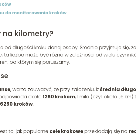
roków
onu do monitorowania kroków
w na kilometry?
ne od długości kroku danej osoby. Średnio przyjmuje się, ż
e, ta liczba może być różna w zależności od wielu czynni
ren, po którym się poruszamy.
nse
anse
, warto zauważyć, że przy założeniu, iż
średnia dług
odpowiada około
1250 krokom
, 1 mila (czyli około 1,6 km) 
6250 kroków
.
est to, jak popularne
cele krokowe
przekładają się na
re