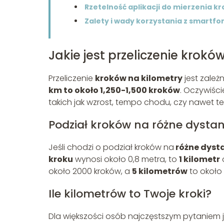
Rzetelność aplikacji do mierzenia k
Zalety i wady korzystania z smartf
Jakie jest przeliczenie krokó
Przeliczenie
kroków na kilometry
jest zależ
km to około 1,250-1,500 kroków
. Oczywiści
takich jak wzrost, tempo chodu, czy nawet te
Podział kroków na różne dysta
Jeśli chodzi o podział kroków na
różne dyst
kroku
wynosi około 0,8 metra, to
1 kilometr
około 2000 kroków, a
5 kilometrów
to około
Ile kilometrów to Twoje kroki?
Dla większości osób najczęstszym pytaniem j