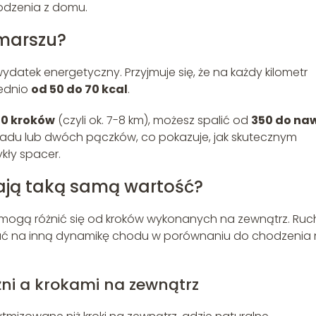
odzenia z domu.
 marszu?
 wydatek energetyczny. Przyjmuje się, że na każdy kilometr
ednio
od 50 do 70 kcal
.
00 kroków
(czyli ok. 7-8 km), możesz spalić od
350 do na
iadu lub dwóch pączków, co pokazuje, jak skutecznym
kły spacer.
mają taką samą wartość?
mogą różnić się od kroków wykonanych na zewnątrz. Ruc
ywać na inną dynamikę chodu w porównaniu do chodzenia
żni a krokami na zewnątrz