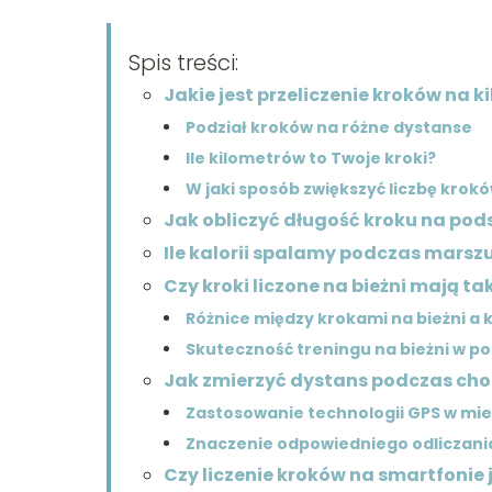
Spis treści:
Jakie jest przeliczenie kroków na k
Podział kroków na różne dystanse
Ile kilometrów to Twoje kroki?
W jaki sposób zwiększyć liczbę krok
Jak obliczyć długość kroku na pod
Ile kalorii spalamy podczas marsz
Czy kroki liczone na bieżni mają t
Różnice między krokami na bieżni a
Skuteczność treningu na bieżni w p
Jak zmierzyć dystans podczas ch
Zastosowanie technologii GPS w mie
Znaczenie odpowiedniego odliczani
Czy liczenie kroków na smartfonie 