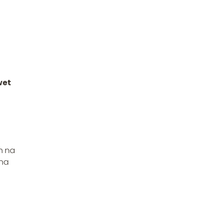
wet
h na
 na