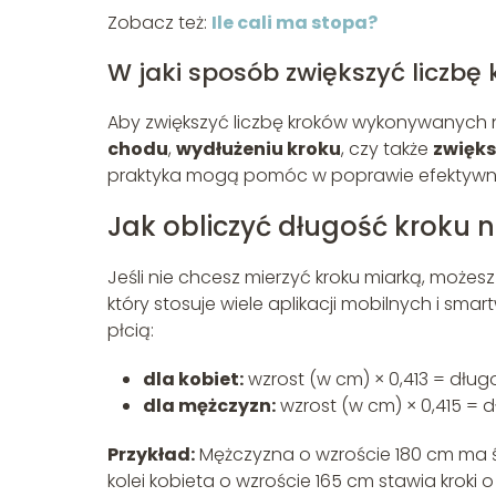
Zobacz też:
Ile cali ma stopa?
W jaki sposób zwiększyć liczbę
Aby zwiększyć liczbę kroków wykonywanych n
chodu
,
wydłużeniu kroku
, czy także
zwięks
praktyka mogą pomóc w poprawie efektywn
Jak obliczyć długość kroku 
Jeśli nie chcesz mierzyć kroku miarką, może
który stosuje wiele aplikacji mobilnych i sma
płcią:
dla kobiet:
wzrost (w cm) × 0,413 = długo
dla mężczyzn:
wzrost (w cm) × 0,415 = d
Przykład:
Mężczyzna o wzroście 180 cm ma śr
kolei kobieta o wzroście 165 cm stawia kroki o