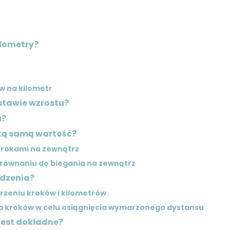
ilometry?
ów na kilometr
stawie wzrostu?
u?
aką samą wartość?
 krokami na zewnątrz
orównaniu do biegania na zewnątrz
odzenia?
rzeniu kroków i kilometrów
a kroków w celu osiągnięcia wymarzonego dystansu
jest dokładne?