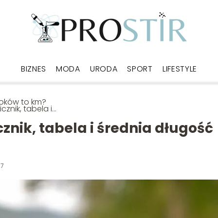
BIZNES
MODA
URODA
SPORT
LIFESTYLE
kroków to km?
icznik, tabela i
nia długość kroku
cznik, tabela i średnia długość
27