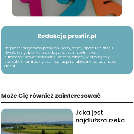
Redakcja prostir.pl
Na prostir.pl łączymy pasję do urody, mody, sportu i biznesu.
Uwielbiamy dzielić się wiedzą z naszymi czytelnikami,
tłumacząc nawet najbardziej złożone tematy w przystępny
sposób. Z nami odkryjesz inspiracje i praktyczne porady na co
dzień!
Może Cię również zainteresować
Jaka jest
najdłuższa rzeka
w Polsce?