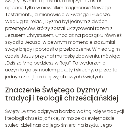
Święty Dyzma to postać, której życie zostało
opisane tylko w niewielkim fragmencie Nowego
Testamentu, a mianowicie w Ewangelii Łukasza.
Według tej relacji, Dyzma był jednym z dwóch
przestępców, którzy zostali ukrzyżowani razem z
Jezusem Chrystusem. Chociaż na początku również
szydził z Jezusa, w pewnym momencie zrozumiał
swoje błędy i poprosił o przebaczenie. W niedługim
czasie Jezus przyznał mu łaskę zbawienia, mówiąc:
„Dziś ze Mną będziesz w Raju”. To wydarzenie
uczyniło go symbolem pokuty i skruchy, a przez to
jednym z najbardziej wyjątkowych świętych.
Znaczenie Świętego Dyzmy w
tradycji i teologii chrześcijańskiej
Święty Dyzma odgrywa bardzo ważną rolę w tradycji
i teologii chrześcijańskiej, mimo że dziewiętnaście
stuleci dzieli nas od jego śmierci na krzyżu. Jego