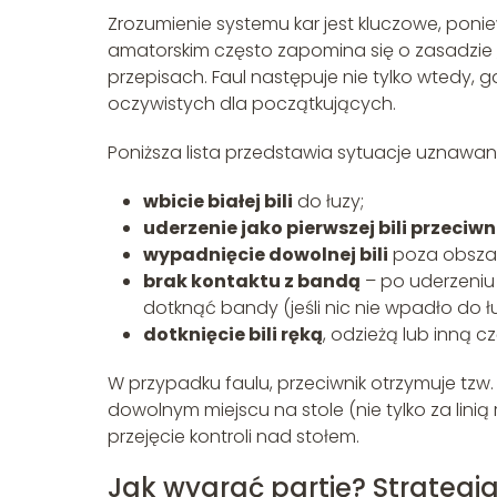
Zrozumienie systemu kar jest kluczowe, ponie
amatorskim często zapomina się o zasadzie „
przepisach. Faul następuje nie tylko wtedy, g
oczywistych dla początkujących.
Poniższa lista przedstawia sytuacje uznawane
wbicie białej bili
do łuzy;
uderzenie jako pierwszej bili przeciw
wypadnięcie dowolnej bili
poza obszar
brak kontaktu z bandą
– po uderzeniu 
dotknąć bandy (jeśli nic nie wpadło do łu
dotknięcie bili ręką
, odzieżą lub inną czę
W przypadku faulu, przeciwnik otrzymuje tzw
dowolnym miejscu na stole (nie tylko za linią 
przejęcie kontroli nad stołem.
Jak wygrać partię? Strategi