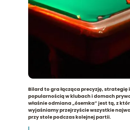
Bilard to gra łącząca precyzję, strategię
popularnością w klubach i domach prywat
właśnie odmiana „ósemka” jest tą, z któ
wyjaśniamy przejrzyście wszystkie najwa
przy stole podczas kolejnej partii.