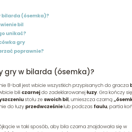
 bilarda (ósemka)?
wienie bil
ego unikać?
ńcówka gry
derzać poprawnie?
 gry w bilarda (ósemka)?
ie 8-ball jest wbicie wszystkich przypisanych do gracza
b
bicie bili
czarnej
do zadeklarowanej
łuzy
. Gra kończy si
yszczeniu
stołu ze
swoich bil
, umieszcza czarną
„ósem
nie do łuzy
przedwcześnie
lub podczas
faulu
, partia ko
ójkącie w taki sposób, aby bila czarna znajdowała się w