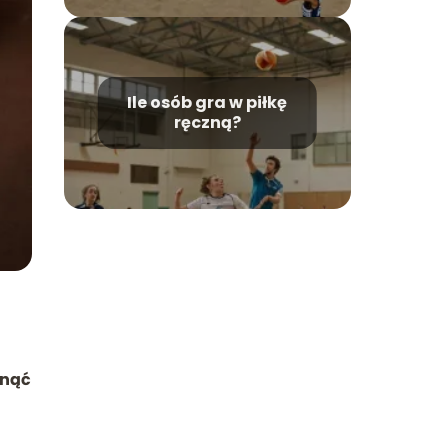
Ile osób gra w piłkę
ręczną?
u
anąć