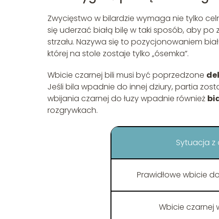
Zwycięstwo w bilardzie wymaga nie tylko cel
się uderzać białą bilę w taki sposób, aby po
strzału. Nazywa się to pozycjonowaniem białej
której na stole zostaje tylko „ósemka”.
Wbicie czarnej bili musi być poprzedzone
de
Jeśli bila wpadnie do innej dziury, partia zo
wbijania czarnej do łuzy wpadnie również
bi
rozgrywkach.
Sytuacja z 
Prawidłowe wbicie do
Wbicie czarnej w