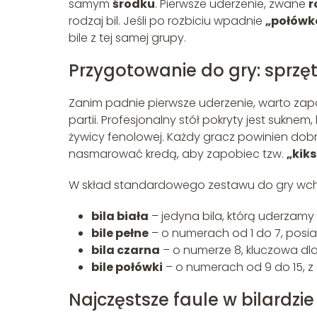
samym
środku
. Pierwsze uderzenie, zwane
r
rodzaj bil. Jeśli po rozbiciu wpadnie
„połówk
bile z tej samej grupy.
Przygotowanie do gry: sprzęt 
Zanim padnie pierwsze uderzenie, warto za
partii. Profesjonalny stół pokryty jest sukne
żywicy fenolowej. Każdy gracz powinien dobr
nasmarować kredą, aby zapobiec tzw.
„kik
W skład standardowego zestawu do gry wcho
bila biała
– jedyna bila, którą uderzamy 
bile pełne
– o numerach od 1 do 7, posiad
bila czarna
– o numerze 8, kluczowa dla 
bile połówki
– o numerach od 9 do 15, 
Najczęstsze faule w bilardzi