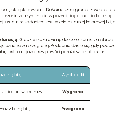
ności, ale i planowania. Doświadczeni gracze zawsze star
 zderzeniu zatrzymała się w pozycji dogodnej do kolejneg
. Ostatnim zadaniem jest wbicie ostatniej kolorowej bili, 
klaracją
. Gracz wskazuje
łuzę
, do której zamierza wbijać.
staje uznana za przegraną. Podobnie dzieje się, gdy podcz
ała,
jest to najczęstszy powód porażki w amatorskich
czarną bilą
Wynik partii
 zadeklarowanej łuzy
Wygrana
raz z białą bilą
Przegrana