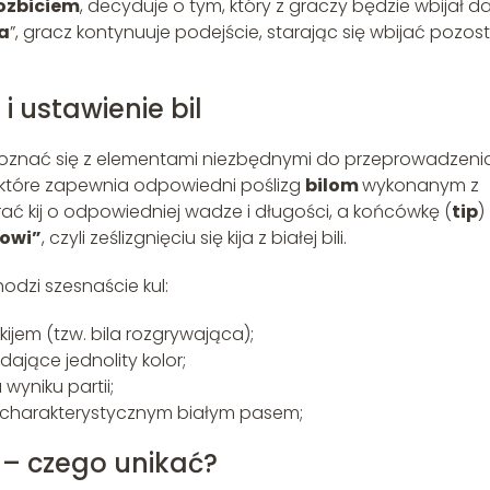
ozbiciem
, decyduje o tym, który z graczy będzie wbijał d
a
”, gracz kontynuuje podejście, starając się wbijać pozos
i ustawienie bil
poznać się z elementami niezbędnymi do przeprowadzeni
m, które zapewnia odpowiedni poślizg
bilom
wykonanym z
ać kij o odpowiedniej wadze i długości, a końcówkę (
tip
)
sowi”
, czyli ześlizgnięciu się kija z białej bili.
dzi szesnaście kul:
kijem (tzw. bila rozgrywająca);
ające jednolity kolor;
wyniku partii;
z charakterystycznym białym pasem;
e – czego unikać?