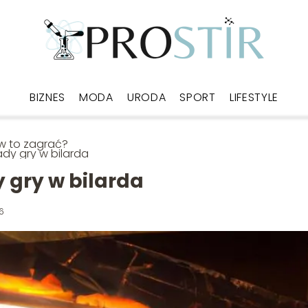
BIZNES
MODA
URODA
SPORT
LIFESTYLE
w to zagrać?
dy gry w bilarda
 gry w bilarda
6