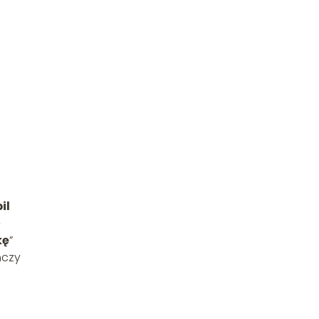
il
ę
kę
”
ńczy