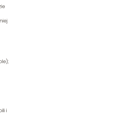
zie
niej
le);
li i