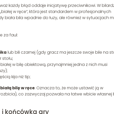
waż każdy błąd oddaje inicjatywę przeciwnikowi. W bilard
białej w ręce”, która jest standardem w profesjonalnych
dy biała bila wpadnie do łuzy, ale również w sytuacjach m
 za faul:
nika
lub bili czarnej (gdy gracz ma jeszcze swoje bile na sto
 stołu;
białej w bilę obiektową, przynajmniej jedna z nich musi
zy);
ścią kija niż tip;
.
białą bilę w ręce
. Oznacza to, że może ustawić ją w
rozbicia), co zazwyczaj pozwala na łatwe wbicie własnej bi
a i końcówka gry