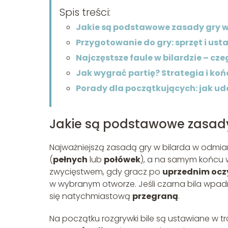
Spis treści:
Jakie są podstawowe zasady gry w
Przygotowanie do gry: sprzęt i usta
Najczęstsze faule w bilardzie – cz
Jak wygrać partię? Strategia i ko
Porady dla początkujących: jak u
Jakie są podstawowe zasady
Najważniejszą zasadą gry w bilarda w odmian
(
pełnych
lub
połówek
), a na samym końcu w
zwycięstwem, gdy gracz po
uprzednim ocz
w wybranym otworze. Jeśli czarna bila wpad
się natychmiastową
przegraną
.
Na początku rozgrywki bile są ustawiane w tr