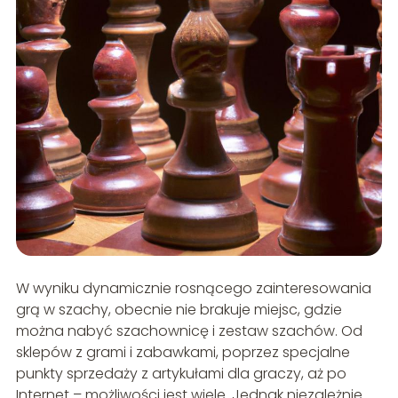
W wyniku dynamicznie rosnącego zainteresowania
grą w szachy, obecnie nie brakuje miejsc, gdzie
można nabyć szachownicę i zestaw szachów. Od
sklepów z grami i zabawkami, poprzez specjalne
punkty sprzedaży z artykułami dla graczy, aż po
Internet – możliwości jest wiele. Jednak niezależnie