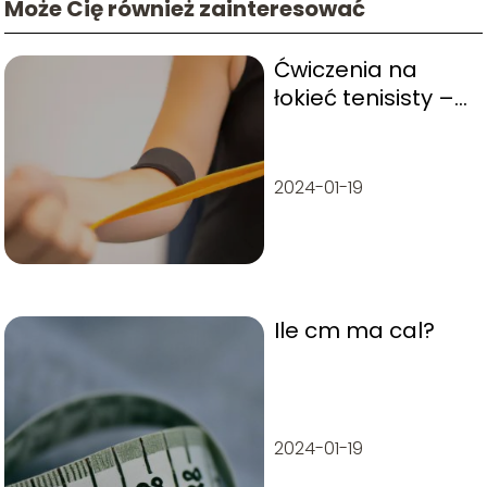
Może Cię również zainteresować
Ćwiczenia na
łokieć tenisisty –
skuteczne
metody
rehabilitacji
2024-01-19
Ile cm ma cal?
2024-01-19