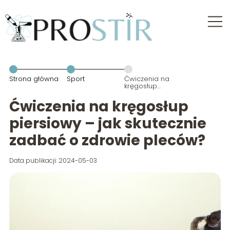
Strona główna
Sport
Ćwiczenia na
kręgosłup
piersiowy –
jak skutecznie
Ćwiczenia na kręgosłup
zadbać o
zdrowie
piersiowy – jak skutecznie
pleców?
zadbać o zdrowie pleców?
Data publikacji: 2024-05-03