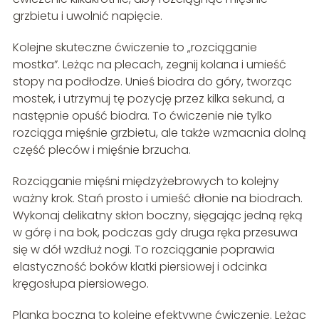
grzbietu i uwolnić napięcie.
Kolejne skuteczne ćwiczenie to „rozciąganie
mostka”. Leżąc na plecach, zegnij kolana i umieść
stopy na podłodze. Unieś biodra do góry, tworząc
mostek, i utrzymuj tę pozycję przez kilka sekund, a
następnie opuść biodra. To ćwiczenie nie tylko
rozciąga mięśnie grzbietu, ale także wzmacnia dolną
część pleców i mięśnie brzucha.
Rozciąganie mięśni międzyżebrowych to kolejny
ważny krok. Stań prosto i umieść dłonie na biodrach.
Wykonaj delikatny skłon boczny, sięgając jedną ręką
w górę i na bok, podczas gdy druga ręka przesuwa
się w dół wzdłuż nogi. To rozciąganie poprawia
elastyczność boków klatki piersiowej i odcinka
kręgosłupa piersiowego.
Planka boczna to kolejne efektywne ćwiczenie. Leżąc