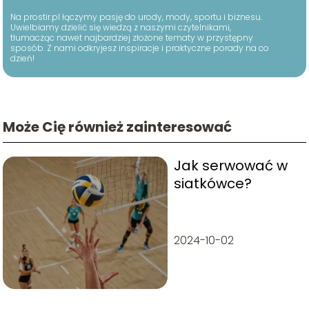
Na prostir.pl łączymy pasję do urody, mody, sportu i biznesu.
Uwielbiamy dzielić się wiedzą z naszymi czytelnikami,
tłumacząc nawet najbardziej złożone tematy w przystępny
sposób. Z nami odkryjesz inspiracje i praktyczne porady na co
dzień!
Może Cię również zainteresować
Jak serwować w
siatkówce?
2024-10-02