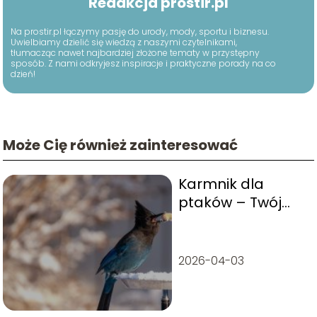
Redakcja prostir.pl
Na prostir.pl łączymy pasję do urody, mody, sportu i biznesu.
Uwielbiamy dzielić się wiedzą z naszymi czytelnikami,
tłumacząc nawet najbardziej złożone tematy w przystępny
sposób. Z nami odkryjesz inspiracje i praktyczne porady na co
dzień!
Może Cię również zainteresować
Karmnik dla
ptaków – Twój
sposób na
pomoc i zabawę
2026-04-03