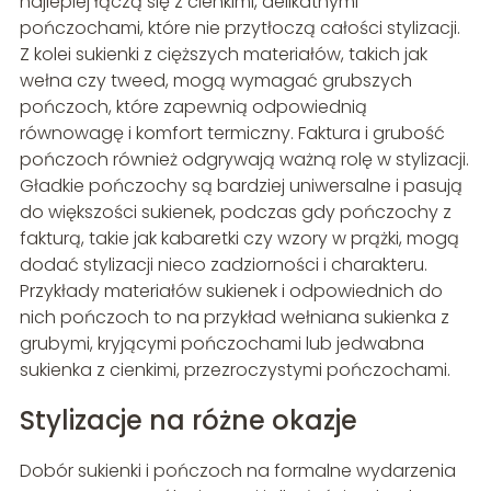
najlepiej łączą się z cienkimi, delikatnymi
pończochami, które nie przytłoczą całości stylizacji.
Z kolei sukienki z cięższych materiałów, takich jak
wełna czy tweed, mogą wymagać grubszych
pończoch, które zapewnią odpowiednią
równowagę i komfort termiczny. Faktura i grubość
pończoch również odgrywają ważną rolę w stylizacji.
Gładkie pończochy są bardziej uniwersalne i pasują
do większości sukienek, podczas gdy pończochy z
fakturą, takie jak kabaretki czy wzory w prążki, mogą
dodać stylizacji nieco zadziorności i charakteru.
Przykłady materiałów sukienek i odpowiednich do
nich pończoch to na przykład wełniana sukienka z
grubymi, kryjącymi pończochami lub jedwabna
sukienka z cienkimi, przezroczystymi pończochami.
Stylizacje na różne okazje
Dobór sukienki i pończoch na formalne wydarzenia