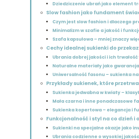
Dziedziczenie ubrań jako element tr
Slow fashion jako fundament św
Czym jest slow fashion i dlaczego p
Minimalizm w szafie a jakość i funkc
Szafa kapsułowa – mniej znaczy wię
Cechy idealnej sukienki do przeka
Ubrania dobrej jakości i ich trwałość
Naturalne materiały jako gwarancja
Uniwersalność fasonu – sukienka na
Przykłady sukienek, które przetrwa
Sukienka jedwabna w kwiaty – klasy
Mała czarna i inne ponadczasowe f
Sukienka kopertowa – elegancja i f
Funkcjonalność i styl na co dzień i
Sukienki na specjalne okazje jako in
Ubrania codzienne o wysokiej jakości