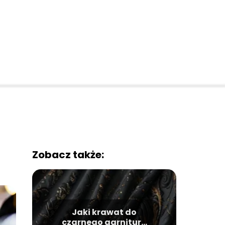
Zobacz także:
Jaki krawat do
czarnego garnituru