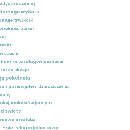
adycji rodzinnej
iadomego wyboru
romuje trwałość
jonalność ubrań
cej
zania
 w czasie
 komfortu i długowieczności
 różne okazje
ją pokolenia
ka z potencjałem dziedziczenia
asony
unkcjonalność w jednym
 od święta
westycja na lata
 – nie tylko na jeden sezon