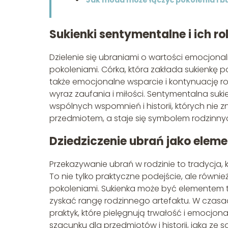
Jak moda może łączyć pokolenia i 
Sukienki sentymentalne i ich r
Dzielenie się ubraniami o wartości emocjona
pokoleniami. Córka, która zakłada sukienkę 
także emocjonalne wsparcie i kontynuację ro
wyraz zaufania i miłości. Sentymentalna suk
wspólnych wspomnień i historii, których nie 
przedmiotem, a staje się symbolem rodzinnyc
Dziedziczenie ubrań jako elemen
Przekazywanie ubrań w rodzinie to tradycja,
To nie tylko praktyczne podejście, ale równie
pokoleniami. Sukienka może być elementem te
zyskać rangę rodzinnego artefaktu. W czas
praktyk, które pielęgnują trwałość i emocjon
szacunku dla przedmiotów i historii, jaką ze s