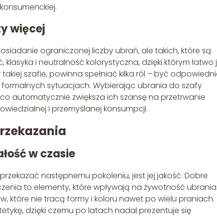
konsumenckiej.
y więcej
siadanie ograniczonej liczby ubrań, ale takich, które są
, klasyka i neutralność kolorystyczna, dzięki którym łatwo 
 takiej szafie, powinna spełniać kilka ról – być odpowiedn
ej formalnych sytuacjach. Wybierając ubrania do szafy
o automatycznie zwiększa ich szansę na przetrwanie
powiedzialnej i przemyślanej konsumpcji.
przekazania
wałość w czasie
rzekazać następnemu pokoleniu, jest jej jakość. Dobre
czenia to elementy, które wpływają na żywotność ubrania
 które nie tracą formy i koloru nawet po wielu praniach.
etykę, dzięki czemu po latach nadal prezentuje się