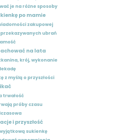
ować je na różne sposoby
sukienkę po mamie
świadomości zakupowej
a przekazywanych ubrań
żsamość
 zachować na lata
tkanina, krój, wykonanie
 dekadę
 z myślą o przyszłości
nikać
a trwałość
rwają próby czasu
dczasowa
acje i przyszłość
 wyjątkową sukienkę