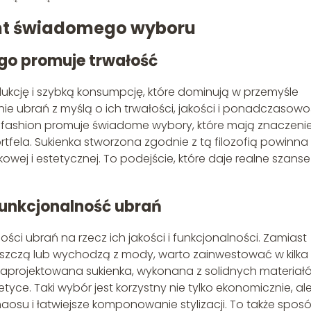
ent świadomego wyboru
ego promuje trwałość
kcję i szybką konsumpcję, które dominują w przemyśle
e ubrań z myślą o ich trwałości, jakości i ponadczasowoś
 fashion promuje świadome wybory, które mają znaczeni
rtfela. Sukienka stworzona zgodnie z tą filozofią powinna
kowej i estetycznej. To podejście, które daje realne szans
 funkcjonalność ubrań
ści ubrań na rzecz ich jakości i funkcjonalności. Zamiast
 niszczą lub wychodzą z mody, warto zainwestować w kilka
projektowana sukienka, wykonana z solidnych materiał
tyce. Taki wybór jest korzystny nie tylko ekonomicznie, al
haosu i łatwiejsze komponowanie stylizacji. To także spos