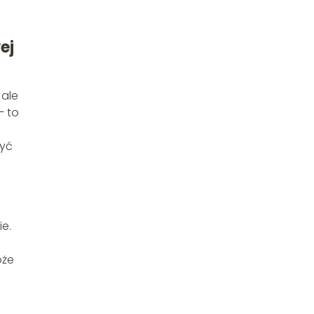
ej
 ale
– to
być
ie.
oże