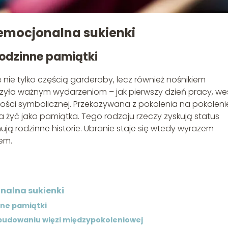
emocjonalna sukienki
 rodzinne pamiątki
ię nie tylko częścią garderoby, lecz również nośnikiem
szyła ważnym wydarzeniom – jak pierwszy dzień pracy, we
tości symbolicznej. Przekazywana z pokolenia na pokoleni
na żyć jako pamiątka. Tego rodzaju rzeczy zyskują status
ją rodzinne historie. Ubranie staje się wtedy wyrazem
sem.
nalna sukienki
inne pamiątki
w budowaniu więzi międzypokoleniowej