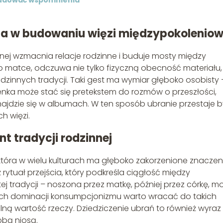
budować wspomnienia
ola w budowaniu więzi międzypokoleniow
lnej wzmacnia relacje rodzinne i buduje mosty między
po matce, odczuwa nie tylko fizyczną obecność materiału,
dzinnych tradycji. Taki gest ma wymiar głęboko osobisty 
ienka może stać się pretekstem do rozmów o przeszłości,
znajdzie się w albumach. W ten sposób ubranie przestaje 
h więzi.
t tradycji rodzinnej
 która w wielu kulturach ma głęboko zakorzenione znaczen
ż rytuał przejścia, który podkreśla ciągłość między
j tradycji – noszona przez matkę, później przez córkę, m
ach dominacji konsumpcjonizmu warto wracać do takich
alną wartość rzeczy. Dziedziczenie ubrań to również wyraz
obą niosą.