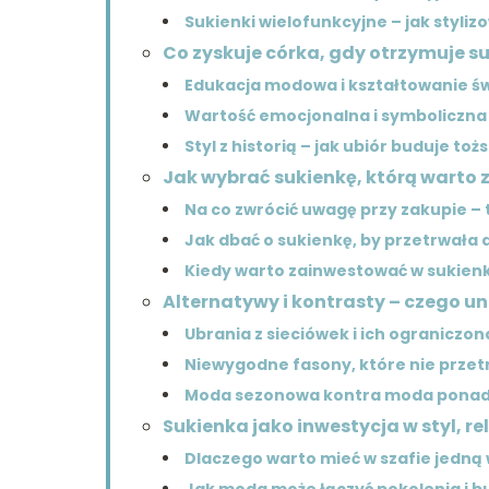
Sukienki wielofunkcyjne – jak styliz
Co zyskuje córka, gdy otrzymuje 
Edukacja modowa i kształtowanie 
Wartość emocjonalna i symboliczn
Styl z historią – jak ubiór buduje to
Jak wybrać sukienkę, którą warto
Na co zwrócić uwagę przy zakupie – 
Jak dbać o sukienkę, by przetrwała
Kiedy warto zainwestować w sukienkę
Alternatywy i kontrasty – czego u
Ubrania z sieciówek i ich ograniczon
Niewygodne fasony, które nie przet
Moda sezonowa kontra moda pona
Sukienka jako inwestycja w styl, rel
Dlaczego warto mieć w szafie jedną