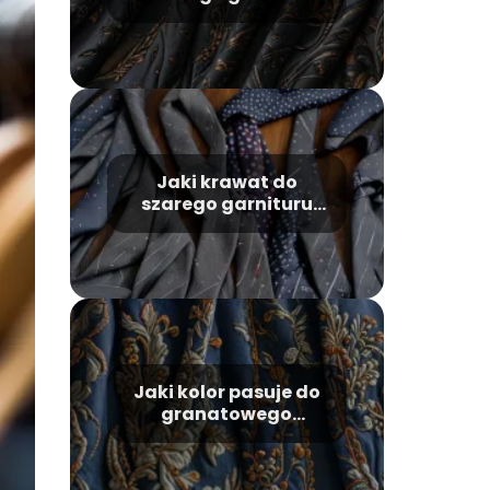
wybrać?
Jaki krawat do
szarego garnituru
wybrać?
Jaki kolor pasuje do
granatowego
ubrania