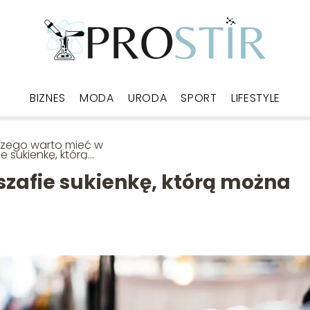
BIZNES
MODA
URODA
SPORT
LIFESTYLE
czego warto mieć w
ie sukienkę, którą
na oddać córce za
t
szafie sukienkę, którą można
1