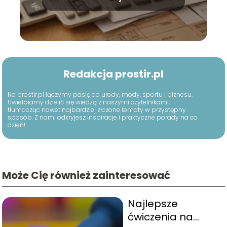
Redakcja prostir.pl
Na prostir.pl łączymy pasję do urody, mody, sportu i biznesu.
Uwielbiamy dzielić się wiedzą z naszymi czytelnikami,
tłumacząc nawet najbardziej złożone tematy w przystępny
sposób. Z nami odkryjesz inspiracje i praktyczne porady na co
dzień!
Może Cię również zainteresować
Najlepsze
ćwiczenia na